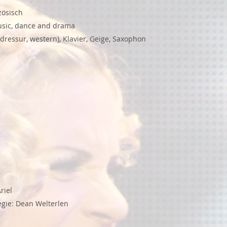
zösisch
usic, dance and drama
dressur, western), Klavier, Geige, Saxophon
riel
Regie: Dean Welterlen