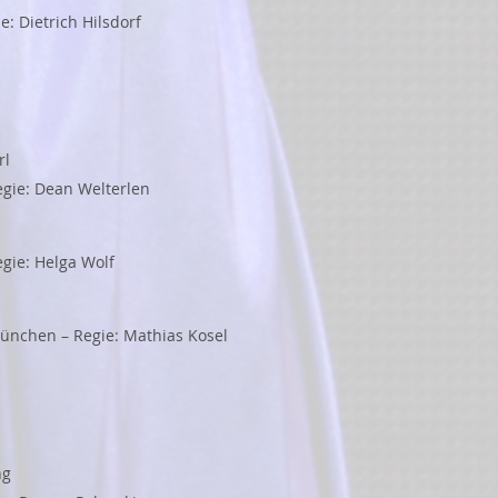
: Dietrich Hilsdorf
rl
Regie: Dean Welterlen
egie: Helga Wolf
ünchen – Regie: Mathias Kosel
ng