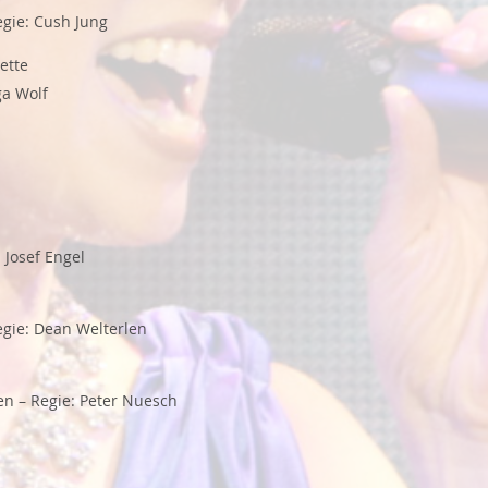
egie: Cush Jung
ette
ga Wolf
 Josef Engel
Regie: Dean Welterlen
en – Regie: Peter Nuesch