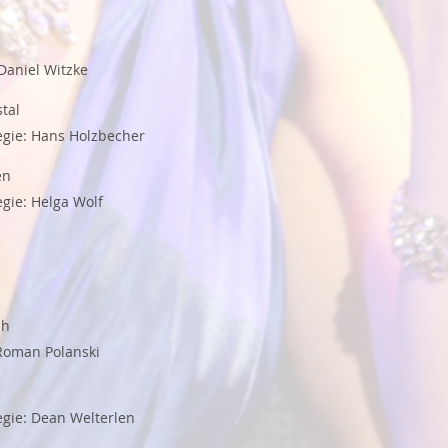
1
Daniel Witzke
tal
Regie: Hans Holzbecher
en
egie: Helga Wolf
ah
Roman Polanski
Regie: Dean Welterlen